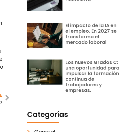
n
El impacto de la IA en
el empleo. En 2027 se
transforma el
mercado laboral
a
e
Los nuevos Grados C:
go
una oportunidad para
impulsar la formación
continua de
trabajadores y
empresas.
E
o
Categorías
General