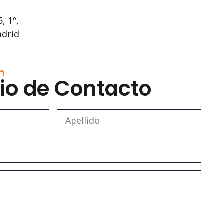
, 1º,
adrid
h
io de Contacto