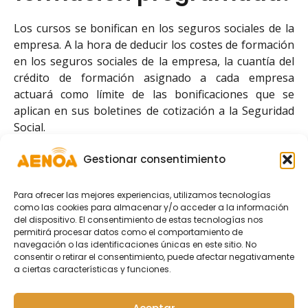
Los cursos se bonifican en los seguros sociales de la
empresa. A la hora de deducir los costes de formación
en los seguros sociales de la empresa, la cuantía del
crédito de formación asignado a cada empresa
actuará como límite de las bonificaciones que se
aplican en sus boletines de cotización a la Seguridad
Social.
Las empresas podrán aplicarse durante todo el año
Gestionar consentimiento
las bonificaciones en los seguros sociales, pero
siempre a partir de la comunicación de finalización de
Para ofrecer las mejores experiencias, utilizamos tecnologías
la formación. El plazo para poder aplicarse dichas
como las cookies para almacenar y/o acceder a la información
bonificaciones concluye el 31 de enero del siguiente
del dispositivo. El consentimiento de estas tecnologías nos
permitirá procesar datos como el comportamiento de
año (donde se presentan los seguros sociales de
navegación o las identificaciones únicas en este sitio. No
diciembre).
consentir o retirar el consentimiento, puede afectar negativamente
a ciertas características y funciones.
Tras la ejecución de la Formación, donde los cursos
pueden ser impartidos por entidades de formación