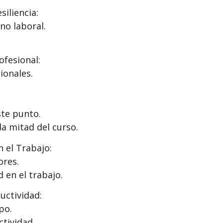
iliencia:
no laboral.
ofesional:
ionales.
ste punto.
a mitad del curso.
 el Trabajo:
ores.
 en el trabajo.
uctividad:
po.
tividad.