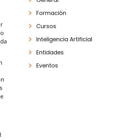
Formación
r
Cursos
 o
Inteligencia Artificial
ida
Entidades
n
Eventos
ón
s
de
l