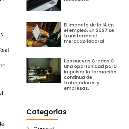
El impacto de la IA en
el empleo. En 2027 se
es
transforma el
mercado laboral
Real
Los nuevos Grados C:
 no
una oportunidad para
impulsar la formación
continua de
trabajadores y
empresas.
el
s
Categorías
del
General