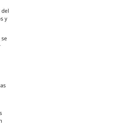
 del
s y
 se
r
ras
s
n