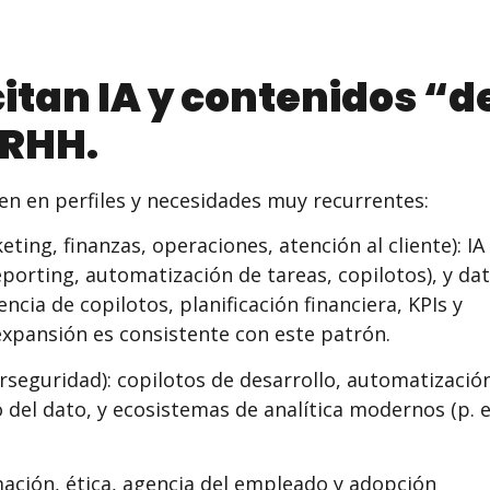
citan IA y contenidos “d
RRHH.
en en perfiles y necesidades muy recurrentes:
ing, finanzas, operaciones, atención al cliente): IA
eporting, automatización de tareas, copilotos), y da
encia de copilotos, planificación financiera, KPIs y
 expansión es consistente con este patrón.
erseguridad): copilotos de desarrollo, automatizació
o del dato, y ecosistemas de analítica modernos (p. ej
ación, ética, agencia del empleado y adopción