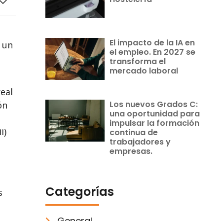
El impacto de la IA en
 un
el empleo. En 2027 se
transforma el
mercado laboral
eal
Los nuevos Grados C:
ón
una oportunidad para
impulsar la formación
i)
continua de
trabajadores y
empresas.
Categorías
s
General