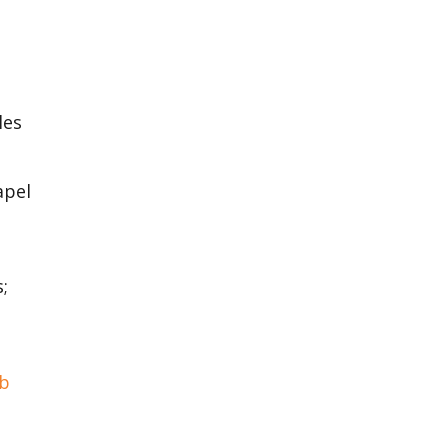
les
apel
;
b