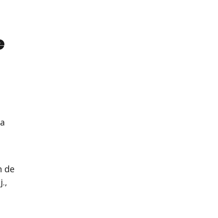
e
ta
n de
.,