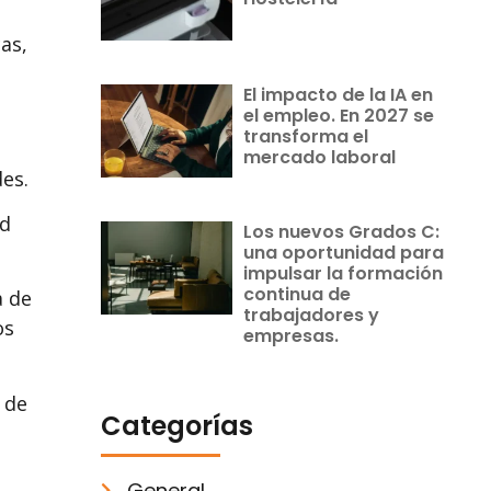
as,
El impacto de la IA en
el empleo. En 2027 se
transforma el
mercado laboral
es.
ad
Los nuevos Grados C:
una oportunidad para
impulsar la formación
continua de
a de
trabajadores y
os
empresas.
 de
Categorías
General