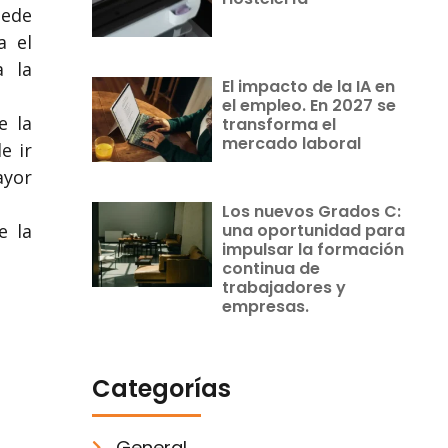
uede
a el
a la
El impacto de la IA en
el empleo. En 2027 se
e la
transforma el
mercado laboral
e ir
ayor
Los nuevos Grados C:
una oportunidad para
e la
impulsar la formación
continua de
trabajadores y
empresas.
Categorías
General