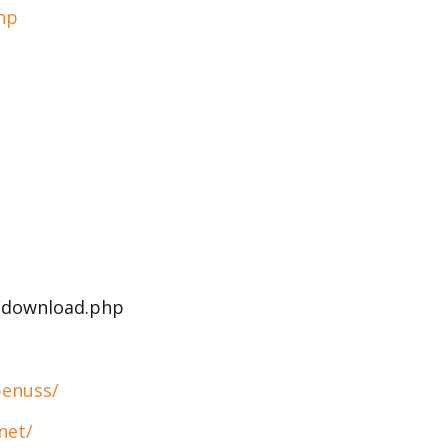
hp
t/download.php
penuss/
net/