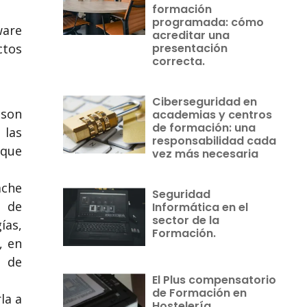
formación
programada: cómo
ware
acreditar una
ctos
presentación
correcta.
Ciberseguridad en
 son
academias y centros
de formación: una
 las
responsabilidad cada
 que
vez más necesaria
ache
Seguridad
s de
Informática en el
sector de la
ías,
Formación.
, en
s de
El Plus compensatorio
de Formación en
la a
Hostelería