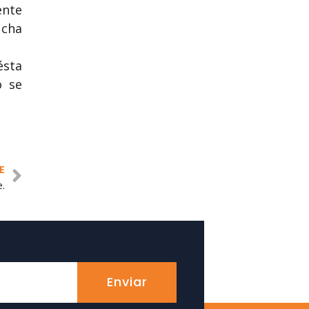
ente
ucha
ésta
o se
E
.
Enviar