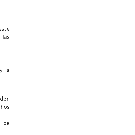
este
 las
y la
eden
chos
s de