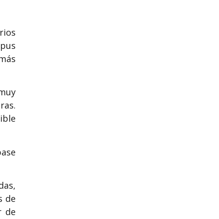
rios
mpus
 más
 muy
ras.
ible
base
das,
s de
r de